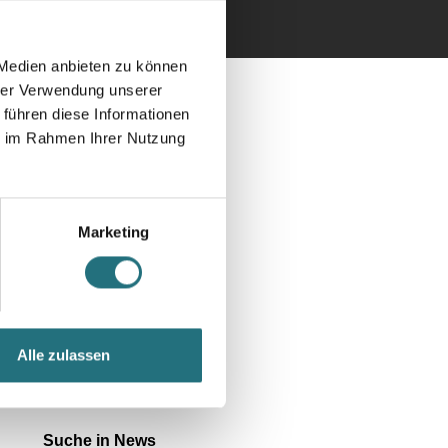
 Medien anbieten zu können
hrer Verwendung unserer
 führen diese Informationen
ie im Rahmen Ihrer Nutzung
Kategorien
(2)
Bauen & Sanieren
Marketing
(3)
Bildung
(1)
Forschung
(1)
Jobs
Alle zulassen
(9)
Newsletter
Suche in News