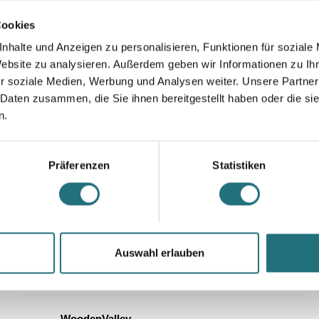
Cookies
nhalte und Anzeigen zu personalisieren, Funktionen für soziale
Website zu analysieren. Außerdem geben wir Informationen zu I
r soziale Medien, Werbung und Analysen weiter. Unsere Partner
 Daten zusammen, die Sie ihnen bereitgestellt haben oder die s
n.
Newsletter
Newsletter JUNI 2026: Weniger
Präferenzen
Statistiken
schlecht reicht nicht. Was jetzt für
eine regenerative Zukunft
passieren muss.
Reicht es, weniger Schaden anzurichten? Wir glauben:
Auswahl erlauben
nein. Wie wir Regeneration...
WoodenValley