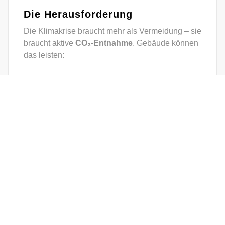
with ♥ in Stuttgart & Hamburg.
Die Herausforderung
WoodenValley ist gemeinnützig und arbeitet in
Verantwortungseigentum.
Die Klimakrise braucht mehr als Vermeidung – sie
Impressum
braucht aktive
CO₂-Entnahme
. Gebäude können
das leisten:
Datenschutz
Holz, Stroh
oder
Hanf
speichern Kohlenstoff
langfristig.
Doch diese Speicherleistung bleibt oft unsichtbar
– in grauen Tabellen, fern von Märkten,
Förderungen oder Politik.