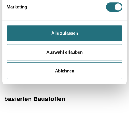
Marketing
Alle zulassen
Services
Auswahl erlauben
CO₂-SPEICHERZERTIFIKATE
für
Ablehnen
klimapositive Bauprojekte mit bio-
basierten Baustoffen