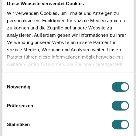
Diese Webseite verwendet Cookies
Wir verwenden Cookies, um Inhalte und Anzeigen zu
personalisieren, Funktionen für soziale Medien anbieten
zu können und die Zugriffe auf unsere Website zu
analysieren. Außerdem geben wir Informationen zu Ihrer
Verwendung unserer Website an unsere Partner für
soziale Medien, Werbung und Analysen weiter. Unsere
Partner führen diese Informationen möglicherweise mit
weiteren Daten zusammen, die Sie ihnen bereitgestellt
ghts
•
storage
•
cr
haben oder die sie im Rahmen Ihrer Nutzung der Dienste
gesammelt haben.
Einwilligungsauswahl
Notwendig
Präferenzen
Statistiken